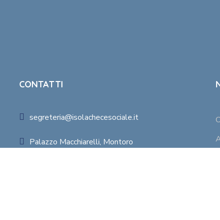
CONTATTI
segreteria@isolachecesociale.it
C
A
Palazzo Macchiarelli, Montoro
F
+39 0825 534839
R
isolachece@pec.it
P.Iva 02057450641
P