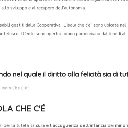
te allo sviluppo e al recupero dell’autonomia.
isabili gestiti dalla Cooperativa “L’Isola che c’è” sono ubicate nel
efusco. I Centri sono aperti in orario pomeridiano dal lunedì al
el quale il diritto alla felicità sia di tutt
’isola Che C’è”
SOLA CHE C'É
i per la tutela, la
cura e l’accoglienza dell’infanzia
dei
minor