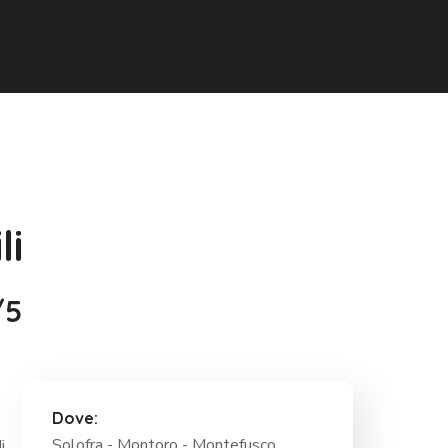
li
/5
Dove:
Solofra - Montoro - Montefusco
i