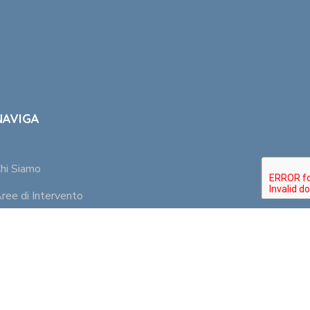
NAVIGA
hi Siamo
ree di Intervento
ormazione
esponsabilità Sociale
News
artnership