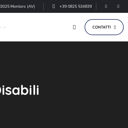
- 83025 Montoro (AV)
+39 0825 534839
e
CONTATTI
isabili