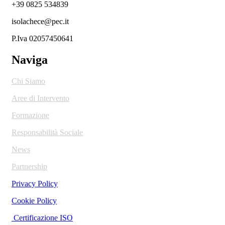
+39 0825 534839
isolachece@pec.it
P.Iva 02057450641
Naviga
Chi Siamo
Aree di Intervento
Formazione
Responsabilità Sociale
News
Partnership
Privacy Policy
Cookie Policy
Certificazione ISO