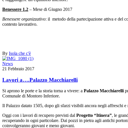
Benessere 1.2
– Mese di Giugno 2017
Benessere organizzativo
: il metodo della partecipazione attiva e del c
contesto lavorativo.
By
Isola che c'è
News
21 Febbraio 2017
Lavori a….Palazzo Macchiarelli
Si aprono le porte e la storia torna a vivere: a
Palazzo Macchiarelli
pr
Comunale di Montoro Inferiore.
Il Palazzo datato 1505, dopo gli sfarzi visibili ancora negli affreschi 
Oggi con i lavori di recupero previsti dal
Progetto “Itinera”
, le gran
recuperando in ogni particolare. Dai pozzi in pietra agli antichi portoni,
coinvolgeranno giovani e meno giovani.