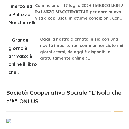
Cominciano il 17 luglio 2024 𝐈 𝐌𝐄𝐑𝐂𝐎𝐋𝐄𝐃𝐈̀ 𝐀
I mercoledi
𝐏𝐀𝐋𝐀𝐙𝐙𝐎 𝐌𝐀𝐂𝐂𝐇𝐈𝐀𝐑𝐄𝐋𝐋𝐈, per dare nuova
a Palazzo
vita a capi usati in ottime condizioni. Con…
Macchiarelli
Oggi la nostra giornata inizia con una
Il Grande
novità importante: come annunciato nei
giorno è
giorni scorsi, da oggi è disponibile
arrivato: è
gratuitamente online (…
online il libro
che…
Società Cooperativa Sociale “L’Isola che
c’è” ONLUS