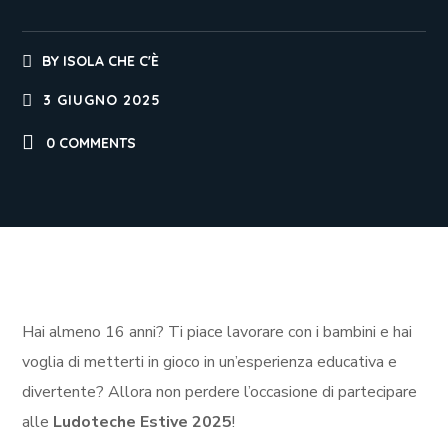
BY
ISOLA CHE C'È
3 GIUGNO 2025
0 COMMENTS
Hai almeno 16 anni? Ti piace lavorare con i bambini e hai
voglia di metterti in gioco in un’esperienza educativa e
divertente? Allora non perdere l’occasione di partecipare
alle
Ludoteche Estive 2025
!