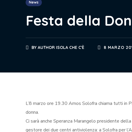
News
Festa della Do
BY
AUTHOR ISOLA CHE C'È
8 MARZO 20
L’8 marzo ore 19.30 Amos Solofra chiama tutti in Pi
donna.
Ci sarà anche Speranza Marangelo presidente della Co
gestore dei due centri antiviolenza: a Solofra per l’