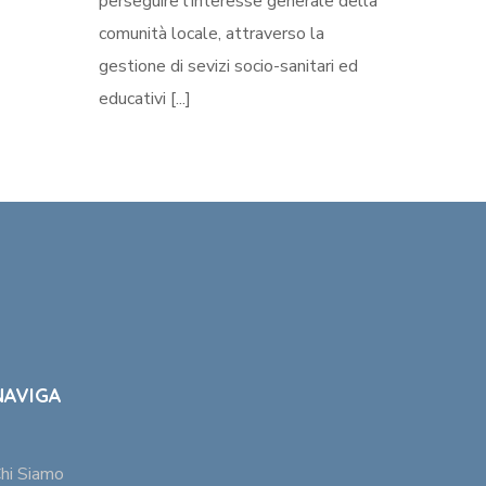
perseguire l’interesse generale della
comunità locale, attraverso la
gestione di sevizi socio-sanitari ed
educativi [...]
NAVIGA
hi Siamo