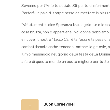
Severino per l’Ambito sociale S6 punto di riferimento 
Porterà un paio di scarpe rosse da mettere in piazz
“Volutamente -dice Speranza Marangelo- le mie sca
cosa brutta, non ci appartiene. Noi donne dobbiamo
e nuove. Il nostro “tacco 12” è la forza e la passion
combattiamola anche tenendo lontane le gelosie, pu
Il mio messaggio nel giorno della festa della Donna è
a fare di questo mondo un posto migliore per tutte.
Buon Carnevale!