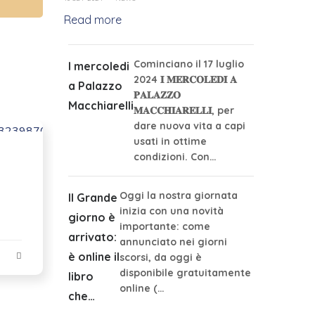
Read more
Cominciano il 17 luglio
I mercoledi
2024 𝐈 𝐌𝐄𝐑𝐂𝐎𝐋𝐄𝐃𝐈̀ 𝐀
a Palazzo
𝐏𝐀𝐋𝐀𝐙𝐙𝐎
Macchiarelli
𝐌𝐀𝐂𝐂𝐇𝐈𝐀𝐑𝐄𝐋𝐋𝐈, per
dare nuova vita a capi
usati in ottime
condizioni. Con…
Oggi la nostra giornata
Il Grande
inizia con una novità
giorno è
importante: come
arrivato:
annunciato nei giorni
è online il
scorsi, da oggi è
disponibile gratuitamente
libro
online (…
che…