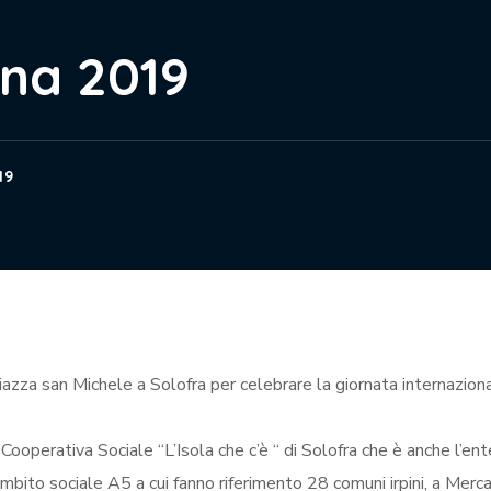
nna 2019
19
azza san Michele a Solofra per celebrare la giornata internazion
operativa Sociale “L’Isola che c’è “ di Solofra che è anche l’ent
Ambito sociale A5 a cui fanno riferimento 28 comuni irpini, a Merc