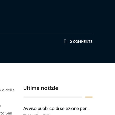
0 COMMENTS
Ultime notizie
ale della
e
Avviso pubblico di selezione per…
ato San
03 LUG 2025
-
NEWS