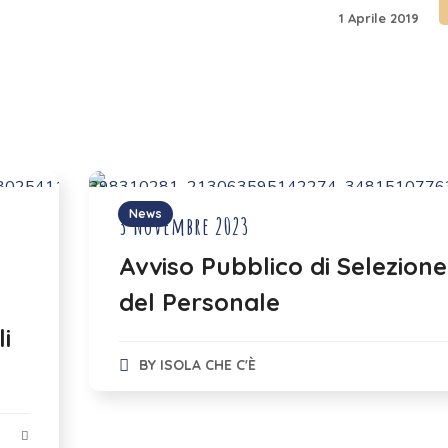
1 Aprile 2019
News
3 Novembre 2023
Avviso Pubblico di Selezione
del Personale
li
BY
ISOLA CHE C'È