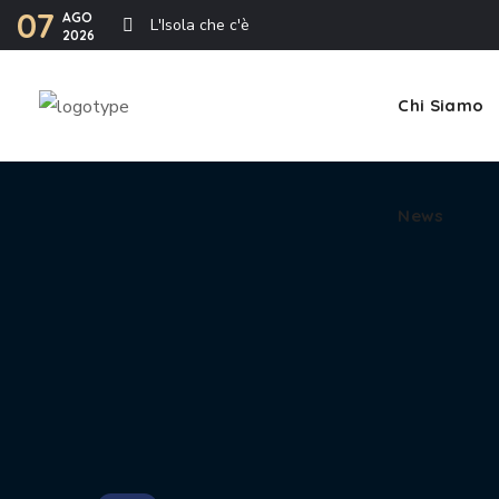
07
AGO
L'Isola che c'è
2026
News
Chi Siamo
News