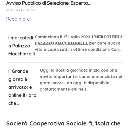
Avviso Pubblico di Selezione: Esperto…
10 SET 2024
-
NEWS
Read more
Cominciano il 17 luglio 2024 𝐈 𝐌𝐄𝐑𝐂𝐎𝐋𝐄𝐃𝐈̀ 𝐀
I mercoledi
𝐏𝐀𝐋𝐀𝐙𝐙𝐎 𝐌𝐀𝐂𝐂𝐇𝐈𝐀𝐑𝐄𝐋𝐋𝐈, per dare nuova
a Palazzo
vita a capi usati in ottime condizioni. Con…
Macchiarelli
Oggi la nostra giornata inizia con una
Il Grande
novità importante: come annunciato nei
giorno è
giorni scorsi, da oggi è disponibile
arrivato: è
gratuitamente online (…
online il libro
che…
Società Cooperativa Sociale “L’Isola che