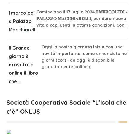
Cominciano il 17 luglio 2024 𝐈 𝐌𝐄𝐑𝐂𝐎𝐋𝐄𝐃𝐈̀ 𝐀
I mercoledi
𝐏𝐀𝐋𝐀𝐙𝐙𝐎 𝐌𝐀𝐂𝐂𝐇𝐈𝐀𝐑𝐄𝐋𝐋𝐈, per dare nuova
a Palazzo
vita a capi usati in ottime condizioni. Con…
Macchiarelli
Oggi la nostra giornata inizia con una
Il Grande
novità importante: come annunciato nei
giorno è
giorni scorsi, da oggi è disponibile
arrivato: è
gratuitamente online (…
online il libro
che…
Società Cooperativa Sociale “L’Isola che
c’è” ONLUS