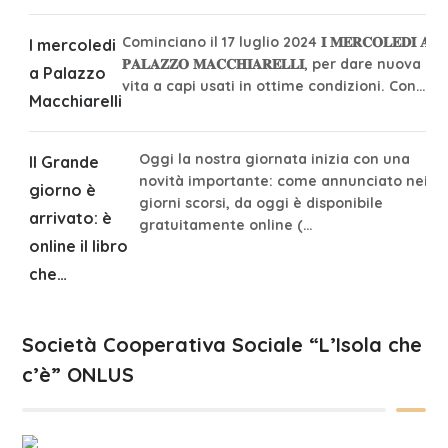
Cominciano il 17 luglio 2024 𝐈 𝐌𝐄𝐑𝐂𝐎𝐋𝐄𝐃𝐈̀ 𝐀
I mercoledi
𝐏𝐀𝐋𝐀𝐙𝐙𝐎 𝐌𝐀𝐂𝐂𝐇𝐈𝐀𝐑𝐄𝐋𝐋𝐈, per dare nuova
a Palazzo
vita a capi usati in ottime condizioni. Con…
Macchiarelli
Oggi la nostra giornata inizia con una
Il Grande
novità importante: come annunciato nei
giorno è
giorni scorsi, da oggi è disponibile
arrivato: è
gratuitamente online (…
online il libro
che…
Società Cooperativa Sociale “L’Isola che
c’è” ONLUS