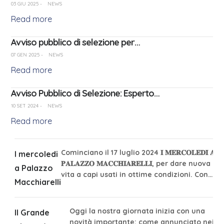
03 GIU 2025
-
NEWS
Read more
Avviso pubblico di selezione per…
07 GEN 2025
-
NEWS
Read more
Avviso Pubblico di Selezione: Esperto…
10 SET 2024
-
NEWS
Read more
Cominciano il 17 luglio 2024 𝐈 𝐌𝐄𝐑𝐂𝐎𝐋𝐄𝐃𝐈̀ 𝐀
I mercoledi
𝐏𝐀𝐋𝐀𝐙𝐙𝐎 𝐌𝐀𝐂𝐂𝐇𝐈𝐀𝐑𝐄𝐋𝐋𝐈, per dare nuova
a Palazzo
vita a capi usati in ottime condizioni. Con…
Macchiarelli
Oggi la nostra giornata inizia con una
Il Grande
novità importante: come annunciato nei