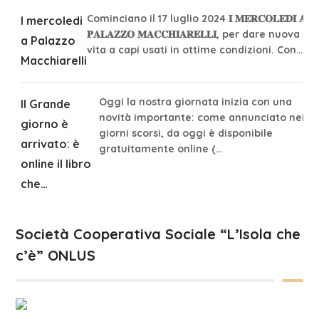
Cominciano il 17 luglio 2024 𝐈 𝐌𝐄𝐑𝐂𝐎𝐋𝐄𝐃𝐈̀ 𝐀
I mercoledi
𝐏𝐀𝐋𝐀𝐙𝐙𝐎 𝐌𝐀𝐂𝐂𝐇𝐈𝐀𝐑𝐄𝐋𝐋𝐈, per dare nuova
a Palazzo
vita a capi usati in ottime condizioni. Con…
Macchiarelli
Oggi la nostra giornata inizia con una
Il Grande
novità importante: come annunciato nei
giorno è
giorni scorsi, da oggi è disponibile
arrivato: è
gratuitamente online (…
online il libro
che…
Società Cooperativa Sociale “L’Isola che
c’è” ONLUS