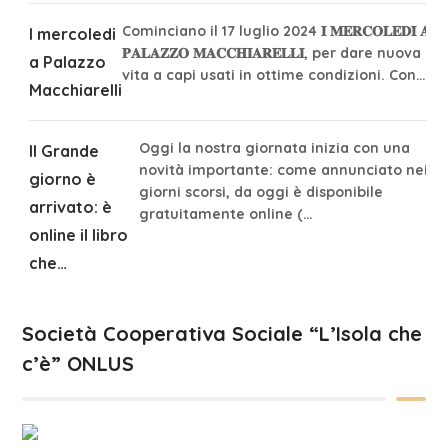
Cominciano il 17 luglio 2024 𝐈 𝐌𝐄𝐑𝐂𝐎𝐋𝐄𝐃𝐈̀ 𝐀
I mercoledi
𝐏𝐀𝐋𝐀𝐙𝐙𝐎 𝐌𝐀𝐂𝐂𝐇𝐈𝐀𝐑𝐄𝐋𝐋𝐈, per dare nuova
a Palazzo
vita a capi usati in ottime condizioni. Con…
Macchiarelli
Oggi la nostra giornata inizia con una
Il Grande
novità importante: come annunciato nei
giorno è
giorni scorsi, da oggi è disponibile
arrivato: è
gratuitamente online (…
online il libro
che…
Società Cooperativa Sociale “L’Isola che
c’è” ONLUS