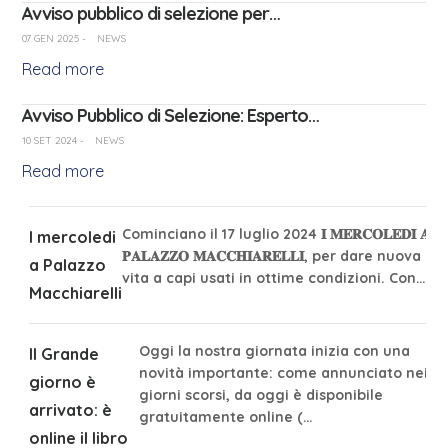
Avviso pubblico di selezione per…
07 GEN 2025
-
NEWS
Read more
Avviso Pubblico di Selezione: Esperto…
10 SET 2024
-
NEWS
Read more
Cominciano il 17 luglio 2024 𝐈 𝐌𝐄𝐑𝐂𝐎𝐋𝐄𝐃𝐈̀ 𝐀
I mercoledi
𝐏𝐀𝐋𝐀𝐙𝐙𝐎 𝐌𝐀𝐂𝐂𝐇𝐈𝐀𝐑𝐄𝐋𝐋𝐈, per dare nuova
a Palazzo
vita a capi usati in ottime condizioni. Con…
Macchiarelli
Oggi la nostra giornata inizia con una
Il Grande
novità importante: come annunciato nei
giorno è
giorni scorsi, da oggi è disponibile
arrivato: è
gratuitamente online (…
online il libro